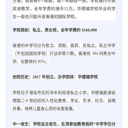
方便，目前有
6
个班级，每个年龄段一班，学校推行中英
双语教学，全年学费约港币
15
万。华德福学校毕业的学
生一般也只能升读香港的国际学校。
学校类别：私立、男女校，全年学费约
$160,000
香港的中学可分为官立、资助、直资、及私立，私立中学
（不包括国际学校）只佔非常少数。香港有
394 间男女中
学，佔整体约 85%；
创校历史：
2017 年创立，办学团体：华德福学校
学校位于港岛市区的非牟利双语私立小学。华德福是源自
德国二十世纪初的人性化教育，学业、艺术、社交、自理
并重，培养儿童身心灵的全面发展。
中一收生：学校自主收生，无须参加教育局的
“中学学位分