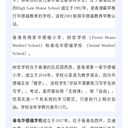
子，郑希怡的女儿梁子柔也是该校学生。位于香港山顶
的
High Gate House School
成立于
1992
年，是香港最早推
行华德福教育的学校，该校
2001
取得华德福教育早教认
证。
香港有两家华德福小学，树宏学校（
Forest House
Waldorf School
）和香岛华德福学校
（
Island Waldorf
School
）。
树宏学校位于香港的后花园西贡，是香港第一家华德福
小学，成立于
2016
年，学校以英语为教学语言，因为华
德福主张「慢学」、该校学生
7
岁前不需要练习写字及拼
写字，、考试，虽然看似很「无规律」、很「自由」，
但其实是一个有系统的学习模式，只是执行上相对自
由。学校全年学费约港币
13
万。
香岛华德福学校
成立于
2017
年，位于香港岛西环，交通