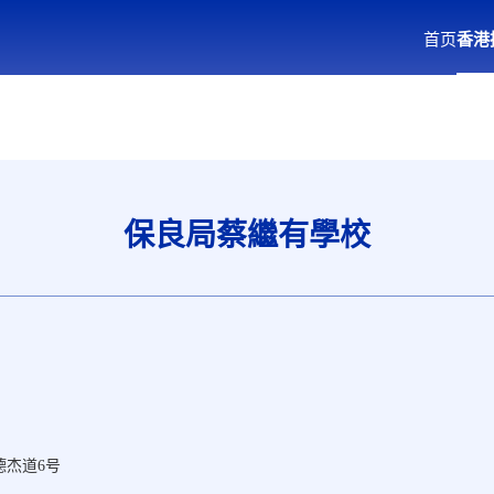
首页
香港
保良局蔡繼有學校
德杰道
6号