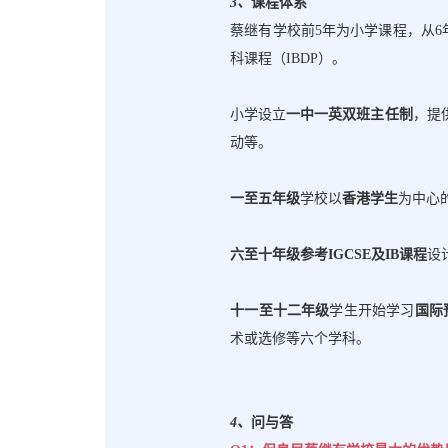
3
、
课程体系
蔡继有学校前
5年为小学课程，从6
科课程（IBDP）。
小学设立
一中一英双班主任制
，提
动等。
一至五年级
学校以
香港学生
为中心
六至十年级参考
IGCSE及IB课程
设
十一至十二年级
学生开始学习
国际
术或选修等六个学科。
4
、
问与答