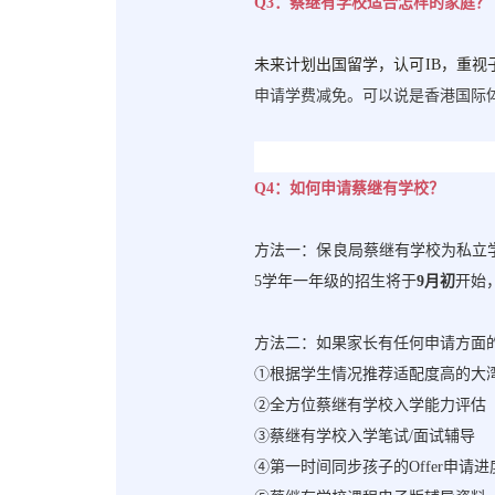
Q3：蔡继有学校适合怎样的家庭？
未来计划出国留学，认可
IB，重视
申请学费减免。可以说是香港国际
Q4：如何申请蔡继有学校？
方法一：保良局蔡继有学校为私立
5学年一年级的招生将于
9月初
开始
方法二：如果家长有任何申请方面
①根据学生情况推荐适配度高的大
②全方位蔡继有学校入学能力评估
③蔡继有学校入学笔试/面试辅导
④第一时间同步孩子的Offer申请进