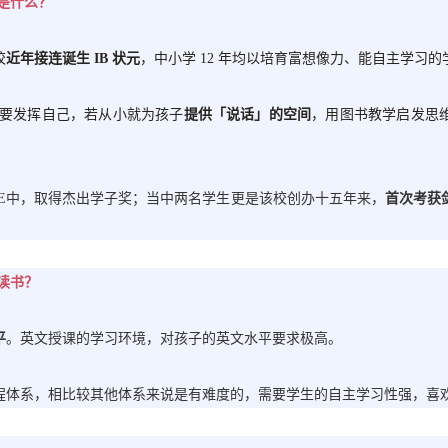
是什么？
校
近年接连诞生
IB 状元
，中小学
12 年均以培育富想像力、能自主学习的
在于要发挥自己，若从小就为孩子
提供「说话」的空间
，用图书教学启发思
CSE中，取得杰出学子奖；当中两名学生更是该校创办十五年来，
首次考获
读书？
平
。英文授课的学习环境，对孩子的英文水平要求极高。
课程体系，相比较其他体系来说是有难度的，需要学生的自主学习性强，喜