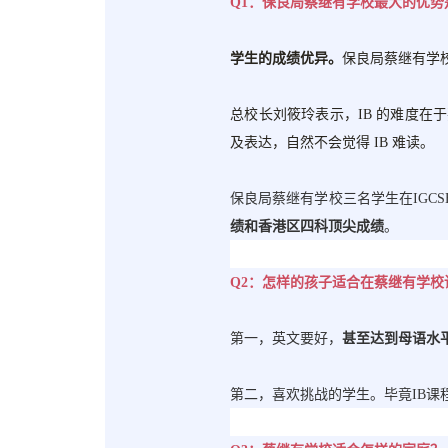
Q1：保良局蔡继有学校最大的优势
学生的成绩优异。
保良局蔡继有学
总校长刘筱玲表示，
IB 的难度
及表达，自然不会觉得
IB 难读。
保良局蔡继有学校三名学生在
IG
绩和香港区四科顶尖成绩
。
Q2：怎样的孩子适合在蔡继有学校
第一，英文要好，
甚至达到母语水
第二，喜欢挑战的学生。毕竟
IB