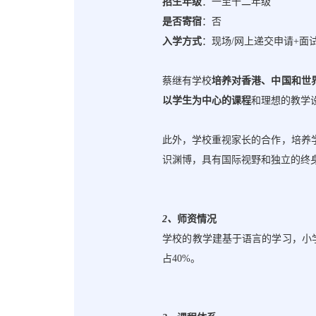
招生年级
：一至十二年级
是否寄宿
：否
入学方式
：现场
/网上递交申请+面
蔡继有学校
培养对香港、中国和世
以学生为中心的课程
和理想的教学
此外，学校重视家长的合作，培养
识渊博，具有国际视野和独立的终
2
、
师资情况
学校的教学建基于语言的学习，小
占40%。