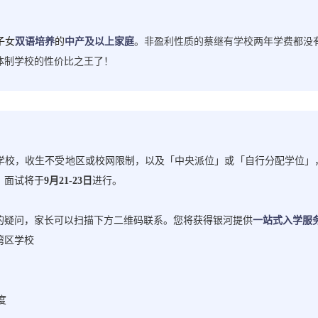
子女
双语培养
的
中产及以上家庭
。非盈利性质的蔡继有学校两年学费都没
体制学校的性价比之王了！
学校，收生不受地区或校网限制，以及「中央派位」或「自行分配学位」
，面试将于
9月21-23日
进行。
的疑问，家长可以扫描下方二维码联系。您将获得银河提供
一站式入学服
湾区学校
度