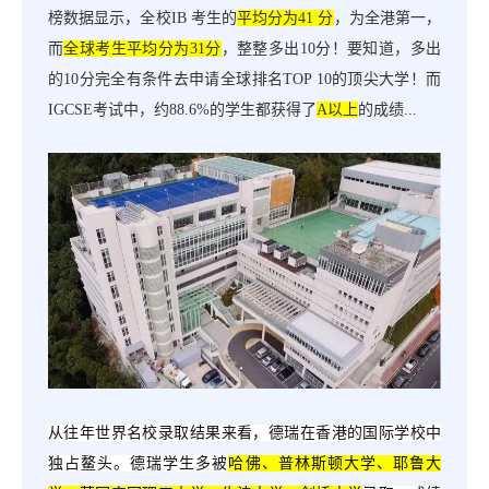
榜数据显示，全校IB 考生的
平均分为
41 分
，为全港第一，
而
全球考生平均分为
31分
，整整多出
10分！要知道，多出
的10分完全有条件去申请全球排名TOP 10的顶尖大学！而
IGCSE考试中，约88.6%的学生都获得了
A以上
的成绩
...
从往年世界名校录取结果来看，德瑞在香港的国际学校中
独占鳌头。德瑞学生多被
哈佛、普林斯顿大学、耶鲁大