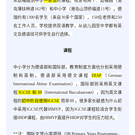
从幼稚园到中学
一条龙
的课程。
校舍有两个：
幼稚园（港
岛薄扶林道
162号）和中小学（港岛山顶侨福道11号）。德
瑞约有1300名学生（来自30多个国家），150位老师和250
名工作人员，
学校提供双语教学，从幼儿园至中学都有英
文及德语班可供学生自行选择。
课程
中小学分为德语部和国际部，教育制度方面也分别采用德
制和英制。德语部采用德文课程
DIAP
（
German
International Abitur Examination），国际部则采用英文课
程
IGCSE 和 IB
（
International Baccalaureate），因为英文课
程的
初中阶段使用
IGCSE
而非IB 。很多家长疑惑为什么初
中采用IGCSE代替IBMYP，因为IGCSE课程较适合学生衔
接IBDP课程，由IBMYP直接升IBDP对学生的压力较大。
**注：
国际文凭小学项目（
IB Primary Years Programme，