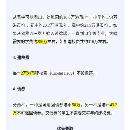
从表中可以看出，幼稚园约
16.8万港币/年，小学约17.4万
港币/年，初中约20.7万港币/年，高中约21.9万港币/年。如
果从幼稚园三岁开始入读德瑞，一直到13年级毕业，大概
需要的学费约
286万
左右，如加建校费共约
316万左右。
3. 建校费
每年
2万港币
建校费（
Capital Levy）不设退还。
4. 债券
分两种。一种是可退回债券港币
50万
，另一种是港币
43.2
万
不可退回债券。交债券的学生不需要交每年的建校费。
优先录取