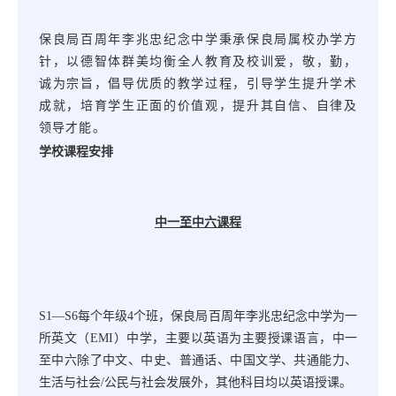
保良局百周年李兆忠纪念中学秉承保良局属校办学方
针，以德智体群美均衡全人教育及校训爱，敬，勤，
诚为宗旨，倡导优质的教学过程，引导学生提升学术
成就，培育学生正面的价值观，提升其自信、自律及
领导才能。
学校课程安排
中一至中六课程
S1—S6每个年级4个班，保良局百周年李兆忠纪念中学为一
所英文（EMI）中学，主要以英语为主要授课语言，中一
至中六除了中文、中史、普通话、中国文学、共通能力、
生活与社会/公民与社会发展外，其他科目均以英语授课。